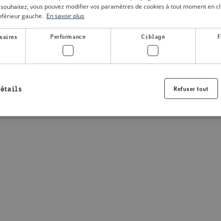
le souhaitez, vous pouvez modifier vos paramètres de cookies à tout moment en cli
inférieur gauche.
En savoir plus
a client-side exception has occurred
(see the browser console for
saires
Performance
Ciblage
F
détails
Refuser tout
Strictement nécessaires
Performance
Ciblage
Fonctionnalité
nt nécessaires habilitent des fonctionnalités de base du site Web telles que la connexio
s. Le site Web ne peut pas être utilisé correctement sans les cookies strictement nécess
Fournisseur /
Expiration
Description
Domaine
.visitsweden.com
1 an
Utilisé pour garantir que les information
sont affichées, l'ID est basé sur le texte
informations.