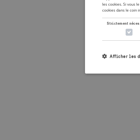
les cookies. Si vous 
cookies dans le coin 
Application error: 
Strictement néces
Afficher les 
Les cookies stricteme
la gestion des compte
Nom
_crisis_info_