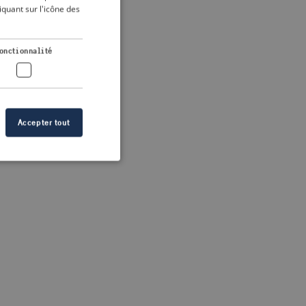
DUTCH
quant sur l'icône des
FRENCH
 more information)
.
GERMAN
onctionnalité
Accepter tout
n des utilisateurs et
aires.
s de crise correctes
 contenu dans les