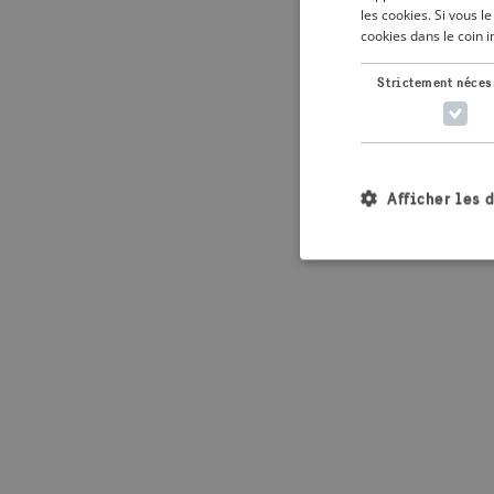
les cookies. Si vous 
cookies dans le coin 
Application error: 
Strictement néces
Afficher les 
Les cookies stricteme
la gestion des compte
Nom
_crisis_info_