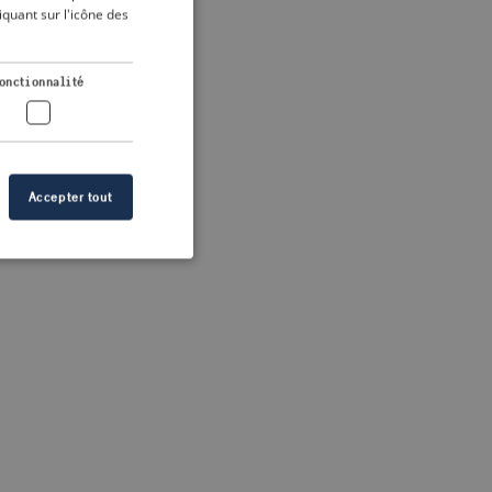
DUTCH
quant sur l'icône des
FRENCH
 more information)
.
GERMAN
onctionnalité
Accepter tout
n des utilisateurs et
aires.
s de crise correctes
 contenu dans les