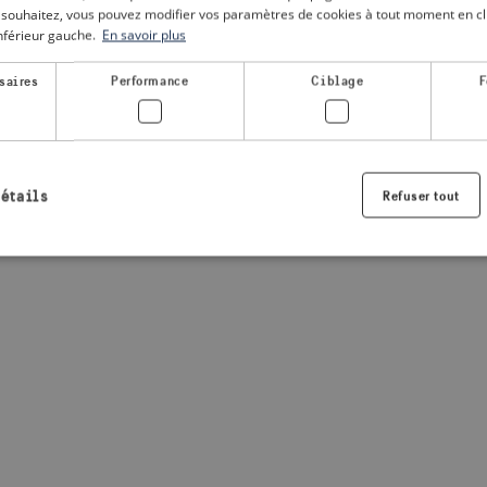
le souhaitez, vous pouvez modifier vos paramètres de cookies à tout moment en cli
inférieur gauche.
En savoir plus
a client-side exception has occurred
(see the browser console for
saires
Performance
Ciblage
F
détails
Refuser tout
Strictement nécessaires
Performance
Ciblage
Fonctionnalité
nt nécessaires habilitent des fonctionnalités de base du site Web telles que la connexio
s. Le site Web ne peut pas être utilisé correctement sans les cookies strictement nécess
Fournisseur /
Expiration
Description
Domaine
.visitsweden.com
1 an
Utilisé pour garantir que les information
sont affichées, l'ID est basé sur le texte
informations.