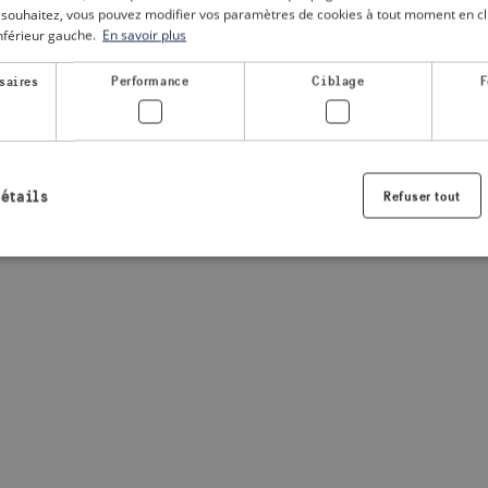
le souhaitez, vous pouvez modifier vos paramètres de cookies à tout moment en cli
inférieur gauche.
En savoir plus
a client-side exception has occurred
(see the browser console for
saires
Performance
Ciblage
F
détails
Refuser tout
Strictement nécessaires
Performance
Ciblage
Fonctionnalité
nt nécessaires habilitent des fonctionnalités de base du site Web telles que la connexio
s. Le site Web ne peut pas être utilisé correctement sans les cookies strictement nécess
Fournisseur /
Expiration
Description
Domaine
.visitsweden.com
1 an
Utilisé pour garantir que les information
sont affichées, l'ID est basé sur le texte
informations.