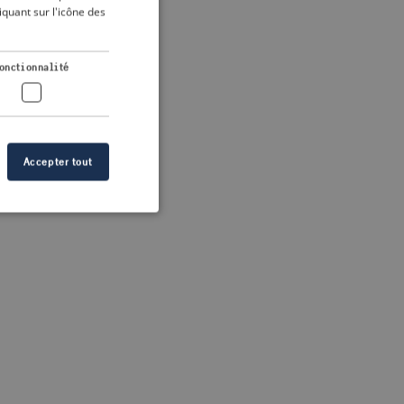
DUTCH
quant sur l'icône des
FRENCH
 more information)
.
GERMAN
onctionnalité
Accepter tout
n des utilisateurs et
aires.
s de crise correctes
 contenu dans les