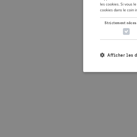
les cookies. Si vous 
cookies dans le coin 
Application error: 
Strictement néces
Afficher les 
Les cookies stricteme
la gestion des compte
Nom
_crisis_info_