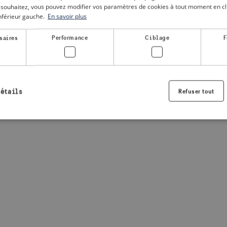
le souhaitez, vous pouvez modifier vos paramètres de cookies à tout moment en cli
inférieur gauche.
En savoir plus
a client-side exception has occurred
(see the browser console for
saires
Performance
Ciblage
F
détails
Refuser tout
Strictement nécessaires
Performance
Ciblage
Fonctionnalité
nt nécessaires habilitent des fonctionnalités de base du site Web telles que la connexio
s. Le site Web ne peut pas être utilisé correctement sans les cookies strictement nécess
Fournisseur /
Expiration
Description
Domaine
.visitsweden.com
1 an
Utilisé pour garantir que les information
sont affichées, l'ID est basé sur le texte
informations.