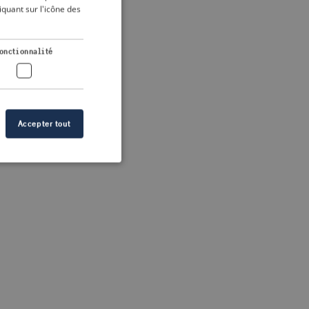
DUTCH
quant sur l'icône des
FRENCH
 more information)
.
GERMAN
onctionnalité
Accepter tout
n des utilisateurs et
aires.
s de crise correctes
 contenu dans les