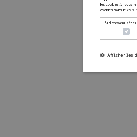
les cookies. Si vous 
cookies dans le coin 
Application error: 
Strictement néces
Afficher les 
Les cookies stricteme
la gestion des compte
Nom
_crisis_info_