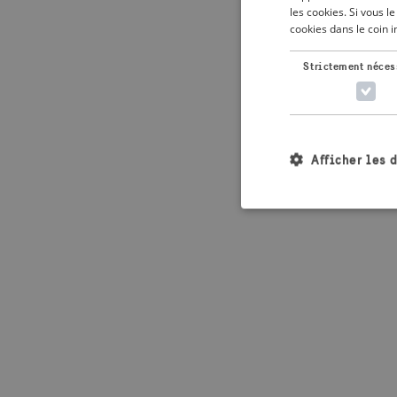
les cookies. Si vous 
cookies dans le coin 
Application error: 
Strictement néces
Afficher les 
Les cookies stricteme
la gestion des compte
Nom
_crisis_info_