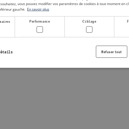
le souhaitez, vous pouvez modifier vos paramètres de cookies à tout moment en cli
inférieur gauche.
En savoir plus
a client-side exception has occurred
(see the browser console for
saires
Performance
Ciblage
F
détails
Refuser tout
Strictement nécessaires
Performance
Ciblage
Fonctionnalité
nt nécessaires habilitent des fonctionnalités de base du site Web telles que la connexio
s. Le site Web ne peut pas être utilisé correctement sans les cookies strictement nécess
Fournisseur /
Expiration
Description
Domaine
.visitsweden.com
1 an
Utilisé pour garantir que les information
sont affichées, l'ID est basé sur le texte
informations.