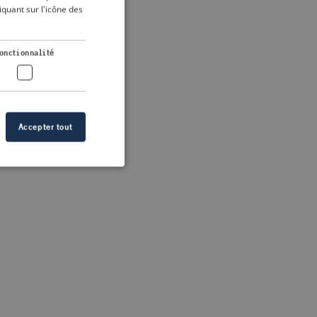
DUTCH
quant sur l'icône des
FRENCH
 more information)
.
GERMAN
onctionnalité
Accepter tout
n des utilisateurs et
aires.
s de crise correctes
 contenu dans les