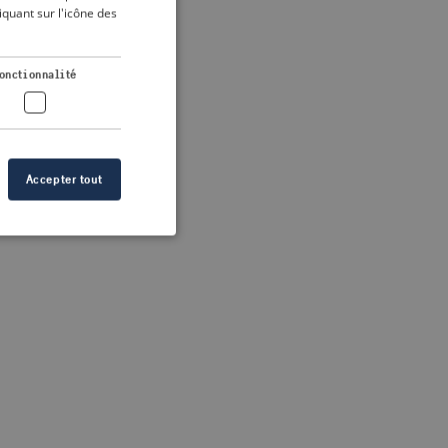
DUTCH
quant sur l'icône des
FRENCH
 more information)
.
GERMAN
onctionnalité
Accepter tout
n des utilisateurs et
aires.
s de crise correctes
 contenu dans les