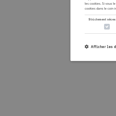
les cookies. Si vous 
cookies dans le coin 
Application error: 
Strictement néces
Afficher les 
Les cookies stricteme
la gestion des compte
Nom
_crisis_info_