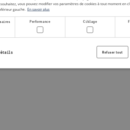
le souhaitez, vous pouvez modifier vos paramètres de cookies à tout moment en cli
inférieur gauche.
En savoir plus
a client-side exception has occurred
(see the browser console for
saires
Performance
Ciblage
F
détails
Refuser tout
Strictement nécessaires
Performance
Ciblage
Fonctionnalité
nt nécessaires habilitent des fonctionnalités de base du site Web telles que la connexio
s. Le site Web ne peut pas être utilisé correctement sans les cookies strictement nécess
Fournisseur /
Expiration
Description
Domaine
.visitsweden.com
1 an
Utilisé pour garantir que les information
sont affichées, l'ID est basé sur le texte
informations.