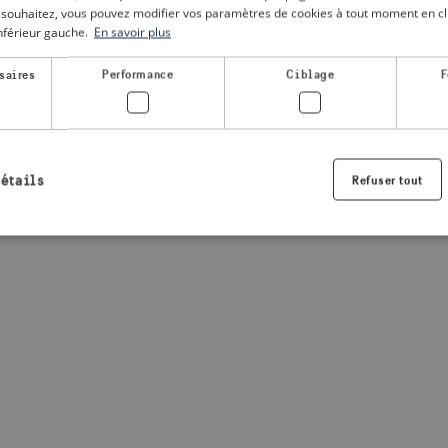
le souhaitez, vous pouvez modifier vos paramètres de cookies à tout moment en cli
inférieur gauche.
En savoir plus
a client-side exception has occurred
(see the browser console for
saires
Performance
Ciblage
F
détails
Refuser tout
Strictement nécessaires
Performance
Ciblage
Fonctionnalité
nt nécessaires habilitent des fonctionnalités de base du site Web telles que la connexio
s. Le site Web ne peut pas être utilisé correctement sans les cookies strictement nécess
Fournisseur /
Expiration
Description
Domaine
.visitsweden.com
1 an
Utilisé pour garantir que les information
sont affichées, l'ID est basé sur le texte
informations.