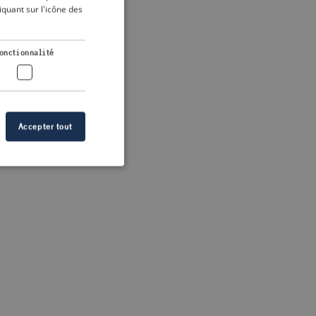
DUTCH
quant sur l'icône des
FRENCH
 more information)
.
GERMAN
onctionnalité
Accepter tout
n des utilisateurs et
aires.
s de crise correctes
 contenu dans les