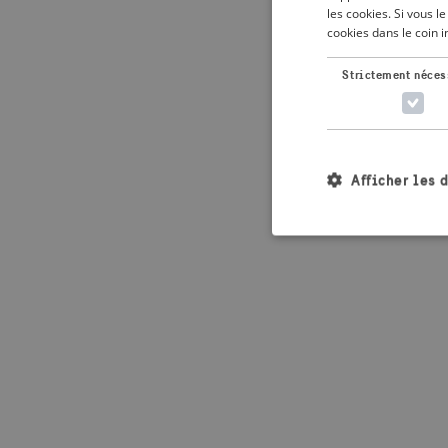
les cookies. Si vous 
cookies dans le coin 
Application error: 
Strictement néces
Afficher les 
Les cookies stricteme
la gestion des compte
Nom
_crisis_info_