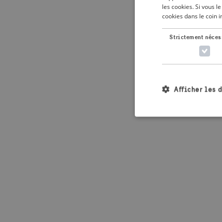
les cookies. Si vous 
cookies dans le coin 
Application error: 
Strictement néces
Afficher les 
Les cookies stricteme
la gestion des compte
Nom
_crisis_info_