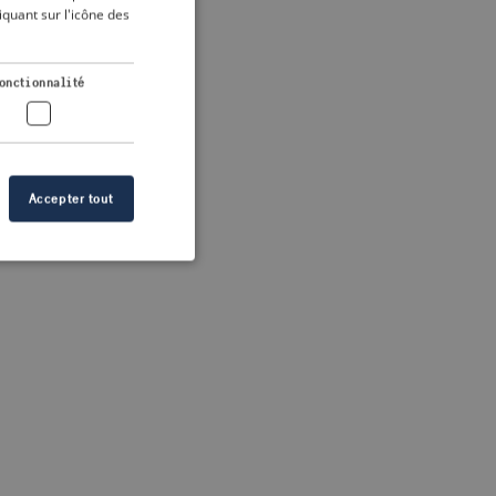
DUTCH
quant sur l'icône des
FRENCH
 more information)
.
GERMAN
onctionnalité
Accepter tout
n des utilisateurs et
aires.
s de crise correctes
 contenu dans les