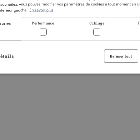
le souhaitez, vous pouvez modifier vos paramètres de cookies à tout moment en cli
inférieur gauche.
En savoir plus
a client-side exception has occurred
(see the browser console for
saires
Performance
Ciblage
F
détails
Refuser tout
Strictement nécessaires
Performance
Ciblage
Fonctionnalité
nt nécessaires habilitent des fonctionnalités de base du site Web telles que la connexio
s. Le site Web ne peut pas être utilisé correctement sans les cookies strictement nécess
Fournisseur /
Expiration
Description
Domaine
.visitsweden.com
1 an
Utilisé pour garantir que les information
sont affichées, l'ID est basé sur le texte
informations.