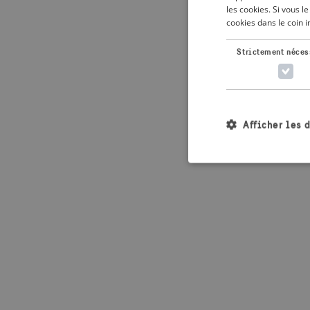
les cookies. Si vous 
cookies dans le coin 
Application error: 
Strictement néces
Afficher les 
Les cookies stricteme
la gestion des compte
Nom
_crisis_info_