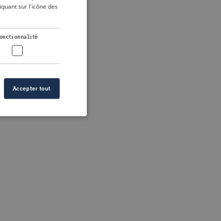
DUTCH
quant sur l'icône des
FRENCH
 more information)
.
GERMAN
onctionnalité
Accepter tout
n des utilisateurs et
aires.
s de crise correctes
 contenu dans les