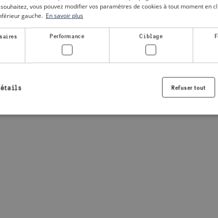
le souhaitez, vous pouvez modifier vos paramètres de cookies à tout moment en cli
inférieur gauche.
En savoir plus
a client-side exception has occurred
(see the browser console for
saires
Performance
Ciblage
F
détails
Refuser tout
Strictement nécessaires
Performance
Ciblage
Fonctionnalité
nt nécessaires habilitent des fonctionnalités de base du site Web telles que la connexio
s. Le site Web ne peut pas être utilisé correctement sans les cookies strictement nécess
Fournisseur /
Expiration
Description
Domaine
.visitsweden.com
1 an
Utilisé pour garantir que les information
sont affichées, l'ID est basé sur le texte
informations.