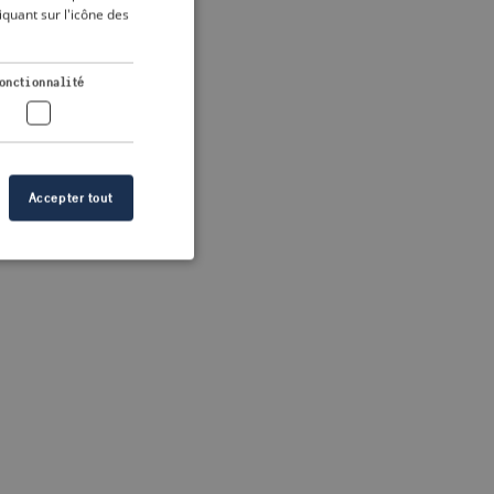
DUTCH
quant sur l'icône des
FRENCH
 more information)
.
GERMAN
onctionnalité
Accepter tout
n des utilisateurs et
aires.
s de crise correctes
 contenu dans les