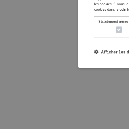
les cookies. Si vous 
cookies dans le coin 
Application error: 
Strictement néces
Afficher les 
Les cookies stricteme
la gestion des compte
Nom
_crisis_info_