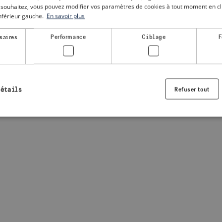
le souhaitez, vous pouvez modifier vos paramètres de cookies à tout moment en cli
inférieur gauche.
En savoir plus
a client-side exception has occurred
(see the browser console for
saires
Performance
Ciblage
F
détails
Refuser tout
Strictement nécessaires
Performance
Ciblage
Fonctionnalité
nt nécessaires habilitent des fonctionnalités de base du site Web telles que la connexio
s. Le site Web ne peut pas être utilisé correctement sans les cookies strictement nécess
Fournisseur /
Expiration
Description
Domaine
.visitsweden.com
1 an
Utilisé pour garantir que les information
sont affichées, l'ID est basé sur le texte
informations.