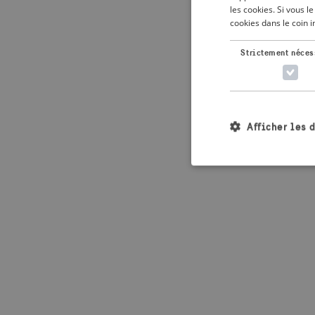
les cookies. Si vous 
cookies dans le coin 
Application error: 
Strictement néces
Afficher les 
Les cookies stricteme
la gestion des compte
Nom
_crisis_info_