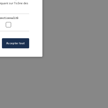
DUTCH
quant sur l'icône des
FRENCH
 more information)
.
GERMAN
onctionnalité
Accepter tout
n des utilisateurs et
aires.
s de crise correctes
 contenu dans les