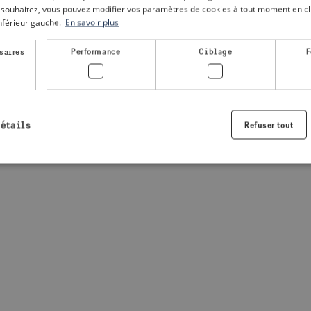
le souhaitez, vous pouvez modifier vos paramètres de cookies à tout moment en cli
inférieur gauche.
En savoir plus
a client-side exception has occurred
(see the browser console for
saires
Performance
Ciblage
F
détails
Refuser tout
Strictement nécessaires
Performance
Ciblage
Fonctionnalité
nt nécessaires habilitent des fonctionnalités de base du site Web telles que la connexio
s. Le site Web ne peut pas être utilisé correctement sans les cookies strictement nécess
Fournisseur /
Expiration
Description
Domaine
.visitsweden.com
1 an
Utilisé pour garantir que les information
sont affichées, l'ID est basé sur le texte
informations.