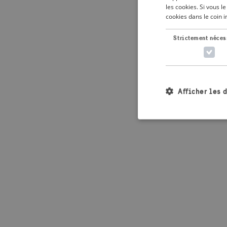
les cookies. Si vous 
cookies dans le coin 
Application error: 
Strictement néces
Afficher les 
Les cookies stricteme
la gestion des compte
Nom
_crisis_info_