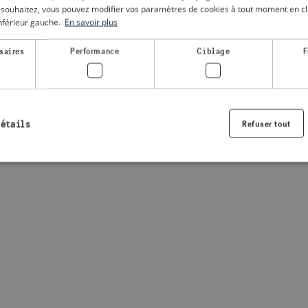
le souhaitez, vous pouvez modifier vos paramètres de cookies à tout moment en cli
inférieur gauche.
En savoir plus
a client-side exception has occurred
(see the browser console for
saires
Performance
Ciblage
F
détails
Refuser tout
Strictement nécessaires
Performance
Ciblage
Fonctionnalité
nt nécessaires habilitent des fonctionnalités de base du site Web telles que la connexio
s. Le site Web ne peut pas être utilisé correctement sans les cookies strictement nécess
Fournisseur /
Expiration
Description
Domaine
.visitsweden.com
1 an
Utilisé pour garantir que les information
sont affichées, l'ID est basé sur le texte
informations.