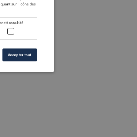
DUTCH
quant sur l'icône des
FRENCH
 more information)
.
GERMAN
onctionnalité
Accepter tout
n des utilisateurs et
aires.
s de crise correctes
 contenu dans les