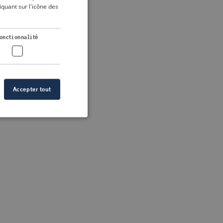
DUTCH
quant sur l'icône des
FRENCH
 more information)
.
GERMAN
onctionnalité
Accepter tout
n des utilisateurs et
aires.
s de crise correctes
 contenu dans les