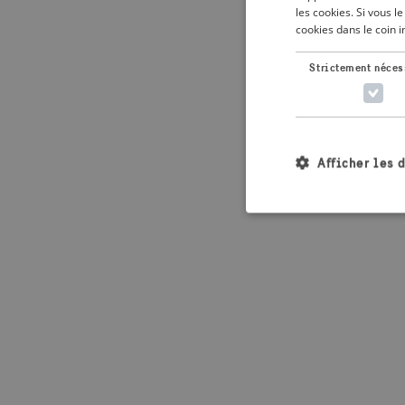
les cookies. Si vous 
cookies dans le coin 
Application error: 
Strictement néces
Afficher les 
Les cookies stricteme
la gestion des compte
Nom
_crisis_info_