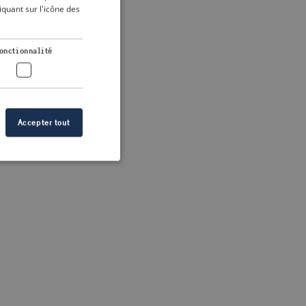
DUTCH
quant sur l'icône des
FRENCH
 more information)
.
GERMAN
onctionnalité
Accepter tout
n des utilisateurs et
aires.
s de crise correctes
 contenu dans les