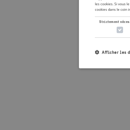
les cookies. Si vous 
cookies dans le coin 
Application error: 
Strictement néces
Afficher les 
Les cookies stricteme
la gestion des compte
Nom
_crisis_info_