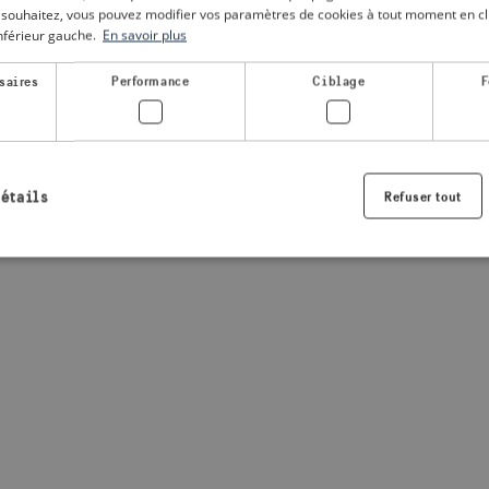
le souhaitez, vous pouvez modifier vos paramètres de cookies à tout moment en cli
inférieur gauche.
En savoir plus
a client-side exception has occurred
(see the browser console for
saires
Performance
Ciblage
F
détails
Refuser tout
Strictement nécessaires
Performance
Ciblage
Fonctionnalité
nt nécessaires habilitent des fonctionnalités de base du site Web telles que la connexio
s. Le site Web ne peut pas être utilisé correctement sans les cookies strictement nécess
Fournisseur /
Expiration
Description
Domaine
.visitsweden.com
1 an
Utilisé pour garantir que les information
sont affichées, l'ID est basé sur le texte
informations.