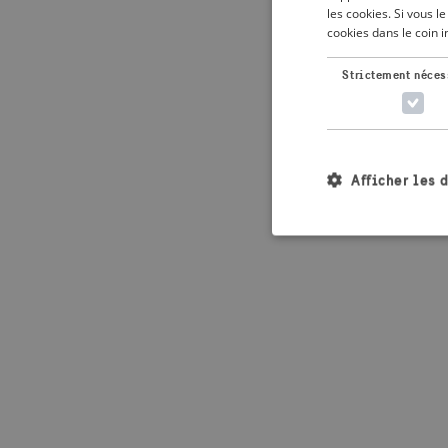
les cookies. Si vous 
cookies dans le coin 
Application error: 
Strictement néces
Afficher les 
Les cookies stricteme
la gestion des compte
Nom
_crisis_info_