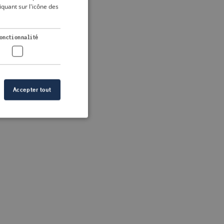
DUTCH
quant sur l'icône des
FRENCH
 more information)
.
GERMAN
onctionnalité
Accepter tout
n des utilisateurs et
aires.
s de crise correctes
 contenu dans les