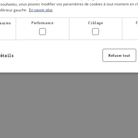
le souhaitez, vous pouvez modifier vos paramètres de cookies à tout moment en cli
inférieur gauche.
En savoir plus
a client-side exception has occurred
(see the browser console for
saires
Performance
Ciblage
F
détails
Refuser tout
Strictement nécessaires
Performance
Ciblage
Fonctionnalité
nt nécessaires habilitent des fonctionnalités de base du site Web telles que la connexio
s. Le site Web ne peut pas être utilisé correctement sans les cookies strictement nécess
Fournisseur /
Expiration
Description
Domaine
.visitsweden.com
1 an
Utilisé pour garantir que les information
sont affichées, l'ID est basé sur le texte
informations.