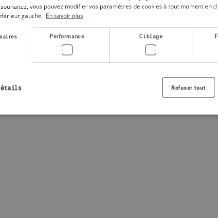
le souhaitez, vous pouvez modifier vos paramètres de cookies à tout moment en cli
inférieur gauche.
En savoir plus
a client-side exception has occurred
(see the browser console for
saires
Performance
Ciblage
F
détails
Refuser tout
Strictement nécessaires
Performance
Ciblage
Fonctionnalité
nt nécessaires habilitent des fonctionnalités de base du site Web telles que la connexio
s. Le site Web ne peut pas être utilisé correctement sans les cookies strictement nécess
Fournisseur /
Expiration
Description
Domaine
.visitsweden.com
1 an
Utilisé pour garantir que les information
sont affichées, l'ID est basé sur le texte
informations.