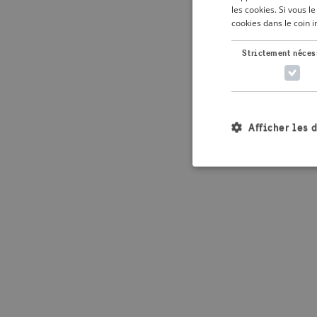
les cookies. Si vous 
cookies dans le coin 
Application error: 
Strictement néces
Afficher les 
Les cookies stricteme
la gestion des compte
Nom
_crisis_info_