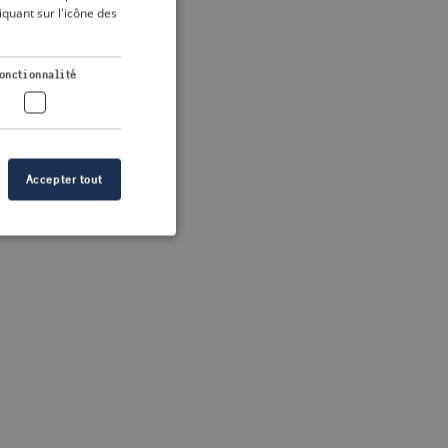
DUTCH
quant sur l'icône des
FRENCH
 more information)
.
GERMAN
onctionnalité
Accepter tout
n des utilisateurs et
aires.
s de crise correctes
 contenu dans les