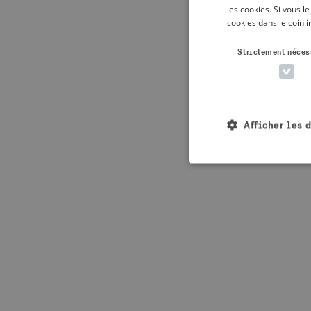
les cookies. Si vous 
cookies dans le coin 
Application error: 
Strictement néces
Afficher les 
Les cookies stricteme
la gestion des compte
Nom
_crisis_info_