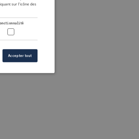
DUTCH
quant sur l'icône des
FRENCH
 more information)
.
GERMAN
onctionnalité
Accepter tout
n des utilisateurs et
aires.
s de crise correctes
 contenu dans les