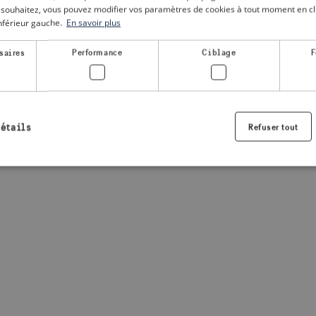
le souhaitez, vous pouvez modifier vos paramètres de cookies à tout moment en cli
inférieur gauche.
En savoir plus
a client-side exception has occurred
(see the browser console for
saires
Performance
Ciblage
F
détails
Refuser tout
Strictement nécessaires
Performance
Ciblage
Fonctionnalité
nt nécessaires habilitent des fonctionnalités de base du site Web telles que la connexio
s. Le site Web ne peut pas être utilisé correctement sans les cookies strictement nécess
Fournisseur /
Expiration
Description
Domaine
.visitsweden.com
1 an
Utilisé pour garantir que les information
sont affichées, l'ID est basé sur le texte
informations.