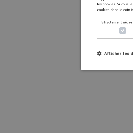
les cookies. Si vous 
cookies dans le coin 
Application error: 
Strictement néces
Afficher les 
Les cookies stricteme
la gestion des compte
Nom
_crisis_info_