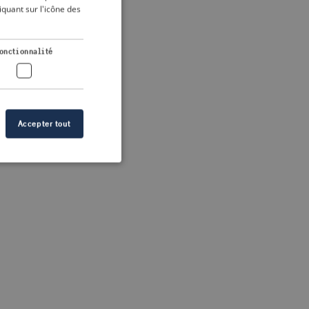
DUTCH
quant sur l'icône des
FRENCH
 more information)
.
GERMAN
onctionnalité
Accepter tout
n des utilisateurs et
aires.
s de crise correctes
 contenu dans les