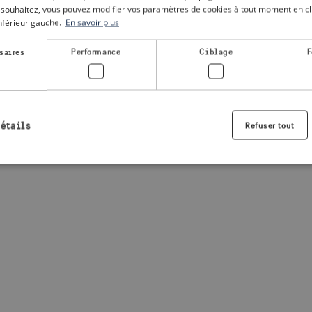
le souhaitez, vous pouvez modifier vos paramètres de cookies à tout moment en cli
inférieur gauche.
En savoir plus
a client-side exception has occurred
(see the browser console for
saires
Performance
Ciblage
F
détails
Refuser tout
Strictement nécessaires
Performance
Ciblage
Fonctionnalité
nt nécessaires habilitent des fonctionnalités de base du site Web telles que la connexio
s. Le site Web ne peut pas être utilisé correctement sans les cookies strictement nécess
Fournisseur /
Expiration
Description
Domaine
.visitsweden.com
1 an
Utilisé pour garantir que les information
sont affichées, l'ID est basé sur le texte
informations.