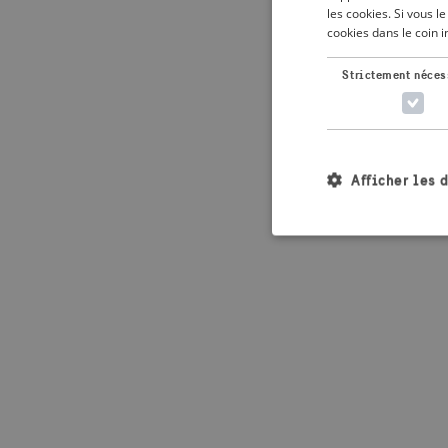
les cookies. Si vous 
cookies dans le coin 
Application error: 
Strictement néces
Afficher les 
Les cookies stricteme
la gestion des compte
Nom
_crisis_info_