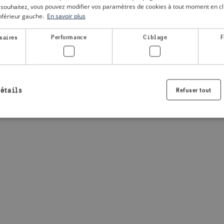
le souhaitez, vous pouvez modifier vos paramètres de cookies à tout moment en cli
inférieur gauche.
En savoir plus
a client-side exception has occurred
(see the browser console for
saires
Performance
Ciblage
F
détails
Refuser tout
Strictement nécessaires
Performance
Ciblage
Fonctionnalité
nt nécessaires habilitent des fonctionnalités de base du site Web telles que la connexio
s. Le site Web ne peut pas être utilisé correctement sans les cookies strictement nécess
Fournisseur /
Expiration
Description
Domaine
.visitsweden.com
1 an
Utilisé pour garantir que les information
sont affichées, l'ID est basé sur le texte
informations.