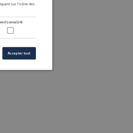
DUTCH
quant sur l'icône des
FRENCH
 more information)
.
GERMAN
onctionnalité
Accepter tout
n des utilisateurs et
aires.
s de crise correctes
 contenu dans les