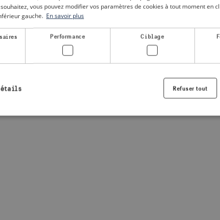
le souhaitez, vous pouvez modifier vos paramètres de cookies à tout moment en cli
inférieur gauche.
En savoir plus
a client-side exception has occurred
(see the browser console for
saires
Performance
Ciblage
F
détails
Refuser tout
Strictement nécessaires
Performance
Ciblage
Fonctionnalité
nt nécessaires habilitent des fonctionnalités de base du site Web telles que la connexio
s. Le site Web ne peut pas être utilisé correctement sans les cookies strictement nécess
Fournisseur /
Expiration
Description
Domaine
.visitsweden.com
1 an
Utilisé pour garantir que les information
sont affichées, l'ID est basé sur le texte
informations.