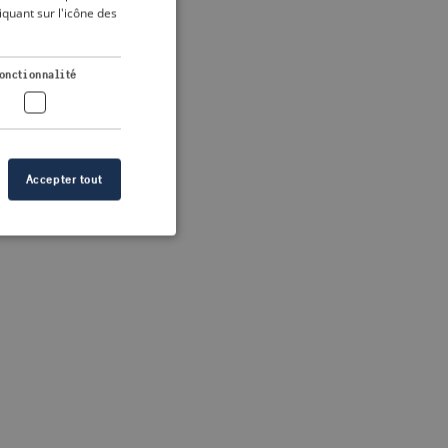
DUTCH
quant sur l'icône des
FRENCH
 more information)
.
GERMAN
onctionnalité
Accepter tout
n des utilisateurs et
aires.
s de crise correctes
 contenu dans les