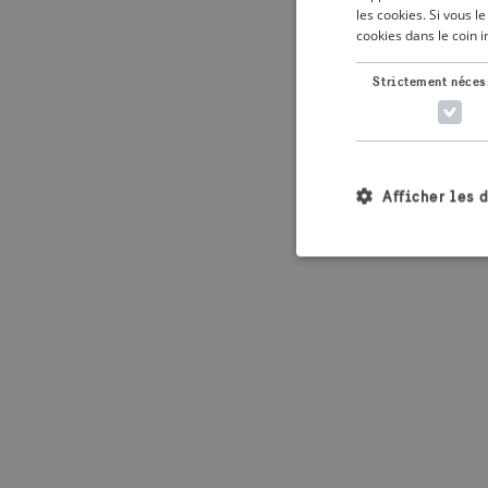
les cookies. Si vous 
cookies dans le coin 
Application error: 
Strictement néces
Afficher les 
Les cookies stricteme
la gestion des compte
Nom
_crisis_info_