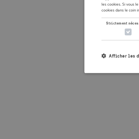
les cookies. Si vous 
cookies dans le coin 
Application error: 
Strictement néces
Afficher les 
Les cookies stricteme
la gestion des compte
Nom
_crisis_info_