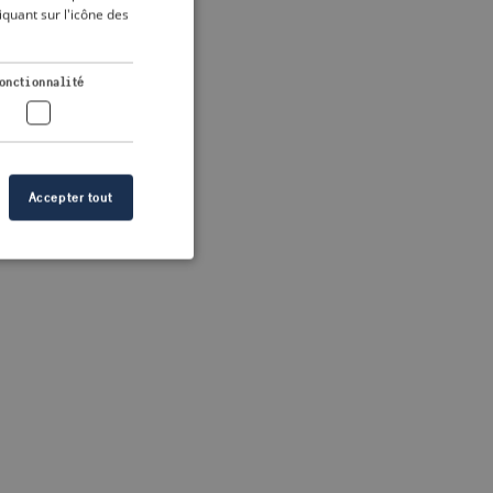
DUTCH
quant sur l'icône des
FRENCH
 more information)
.
GERMAN
onctionnalité
Accepter tout
n des utilisateurs et
aires.
s de crise correctes
 contenu dans les